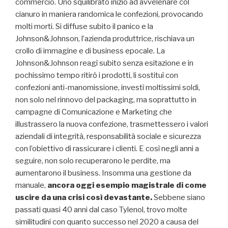
commercio. Uno squilibrato iniziò ad avvelenare col
cianuro in maniera randomica le confezioni, provocando
molti morti. Si diffuse subito il panico e la
Johnson&Johnson, l’azienda produttrice, rischiava un
crollo di immagine e di business epocale. La
Johnson&Johnson reagì subito senza esitazione e in
pochissimo tempo ritirò i prodotti, li sostituì con
confezioni anti-manomissione, investì moltissimi soldi,
non solo nel rinnovo del packaging, ma soprattutto in
campagne di Comunicazione e Marketing che
illustrassero la nuova confezione, trasmettessero i valori
aziendali di integrità, responsabilità sociale e sicurezza
con l’obiettivo di rassicurare i clienti. E così negli anni a
seguire, non solo recuperarono le perdite, ma
aumentarono il business. Insomma una gestione da
manuale,
ancora oggi esempio magistrale di come
uscire da una crisi così devastante.
Sebbene siano
passati quasi 40 anni dal caso Tylenol, trovo molte
similitudini con quanto successo nel 2020 a causa del