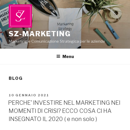
Salta
al
contenuto
SZ-MARKETING
Marketing e Comunicazione Strategica per le aziende
Menu
BLOG
PUBBLICATO
10 GENNAIO 2021
IL
PERCHE’ INVESTIRE NEL MARKETING NEI
MOMENTI DI CRISI? ECCO COSA CI HA
INSEGNATO IL 2020 ( e non solo )