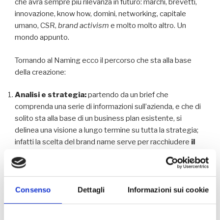
che avrà sempre più rilevanza in futuro: marchi, brevetti,
innovazione, know how, domini, networking, capitale
umano, CSR,
brand activism
e molto molto altro. Un
mondo appunto.
Tornando al Naming ecco il percorso che sta alla base
della creazione:
Analisi e strategia:
partendo da un brief che
comprenda una serie di informazioni sull’azienda, e che di
solito sta alla base di un business plan esistente, si
delinea una visione a lungo termine su tutta la strategia;
infatti la scelta del brand name serve per racchiudere
il
sistema di valori aziendali che determineranno il
posizionamento e definirà il target
. Ricordiamoci
sempre che un Brand efficace sarà poi in grado di
suscitare le emozioni giuste per muovere le leve che
Consenso
Dettagli
Informazioni sui cookie
influiranno sulle vendite.
Definizione del processo creativo attraverso