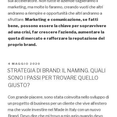
sull’acceleratore. Non tutte le aziende taglieranno il
marketing, ma molte lo faranno, creando vuoti che altri
andranno a riempire e opportunità che altri andranno a
sfruttare.
Marketing e comunicazione, se fatti
bene, possono essere la chiave per sopravvivere
ad una crisi, far crescere l’azienda, aumentare la
quota di mercato e rafforzare la reputazione del
proprio brand.
PUBBLICATO
4 MAGGIO 2020
IL
STRATEGIA DI BRAND: IL NAMING. QUALI
SONO I PASSI PER TROVARE QUELLO
GIUSTO?
Con grande piacere, sono stata coinvolta nello sviluppo di
un progetto di business per un cliente che vive all’estero
ma che vuole investire nel Made in Italy con un nuovo
Brand. Devo dire che mi trovo a mio agio quando devo