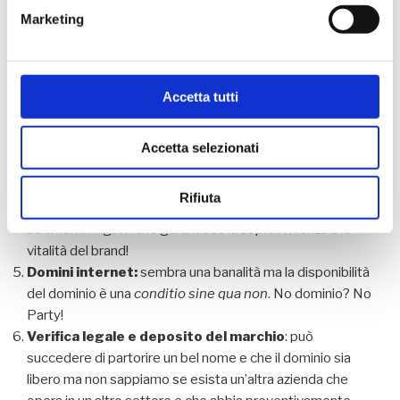
ovvero è chiaro ed invoglia il cliente all’acquisto), è
Marketing
semplice, resta in mente e non ha problemi di
“misunderstanding” ( esempio se esportato in altri
paesi).
Accetta tutti
Definizione del nome e permanenza nel tempo
:
attraverso questo percorso si arriva alla definizione del
nome e della sua durabilità nel tempo. Quest’ultimo
Accetta selezionati
aspetto viene definito dalla sua potenzialità di creare uno
story-telling
capace di coinvolgere e restare
Rifiuta
memorabile nella mente del pubblico. E’ uno degli
strumenti migliori che garantisce la sopravvivenza e la
vitalità del brand!
Domini internet:
sembra una banalità ma la disponibilità
del dominio è una
conditio sine qua non
. No dominio? No
Party!
Verifica legale e deposito del marchio
: può
succedere di partorire un bel nome e che il dominio sia
libero ma non sappiamo se esista un’altra azienda che