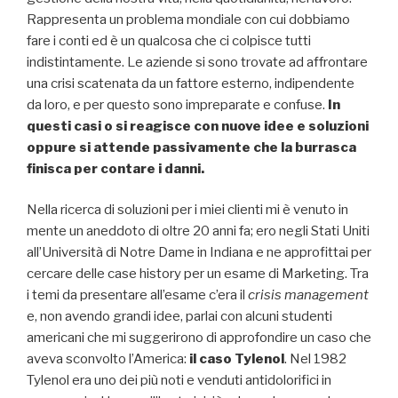
Rappresenta un problema mondiale con cui dobbiamo
fare i conti ed è un qualcosa che ci colpisce tutti
indistintamente. Le aziende si sono trovate ad affrontare
una crisi scatenata da un fattore esterno, indipendente
da loro, e per questo sono impreparate e confuse.
In
questi casi o si reagisce con nuove idee e soluzioni
oppure si attende passivamente che la burrasca
finisca per contare i danni.
Nella ricerca di soluzioni per i miei clienti mi è venuto in
mente un aneddoto di oltre 20 anni fa; ero negli Stati Uniti
all’Università di Notre Dame in Indiana e ne approfittai per
cercare delle case history per un esame di Marketing. Tra
i temi da presentare all’esame c’era il
crisis management
e, non avendo grandi idee, parlai con alcuni studenti
americani che mi suggerirono di approfondire un caso che
aveva sconvolto l’America:
il caso Tylenol
. Nel 1982
Tylenol era uno dei più noti e venduti antidolorifici in