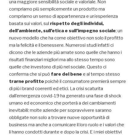
una maggiore sensibilità sociale e valoriale. Non
compriamo più semplicemente un prodotto ma
compriamo un senso di appartenenza e un’esperienza
basata sui valori, sul
rispetto degli individui,
dell’ambiente, sull’etica e sull’impegno sociale
; un
nuovo modello che ha come obiettivo non solo il profitto
ma la felicità e il benessere. Numerosi studi infatti ci
dicono che le aziende più amate sono quelle che hanno i
risultati finanziari migliori ma allo stesso tempo sono
quelle che investono di più nel sociale. Questo ci
conferma che si può
fare del bene
e al tempo stesso
trarne profitto
poichè il consumatore premierà sempre
di più i brand coerenti ed etici.
La crisi scaturita
dall’emergenza covid-19 ha generato una fase di shock
umano ed economico che porterà a dei cambiamenti
inevitabili: molte aziende per sopravvivere saranno
obbligate non solo a trovare nuove opportunità di
business ma anche a comunicare il loro ruolo e i valori che
li hanno condotti durante e dopo la crisi. E i miei obiettivi