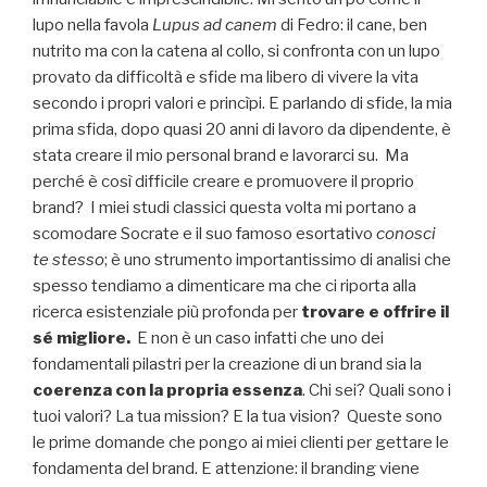
lupo nella favola
Lupus ad canem
di Fedro: il cane, ben
nutrito ma con la catena al collo, si confronta con un lupo
provato da difficoltà e sfide ma libero di vivere la vita
secondo i propri valori e princìpi. E parlando di sfide, la mia
prima sfida, dopo quasi 20 anni di lavoro da dipendente, è
stata creare il mio personal brand e lavorarci su. Ma
perché è così difficile creare e promuovere il proprio
brand? I miei studi classici questa volta mi portano a
scomodare Socrate e il suo famoso esortativo
conosci
te stesso
; è uno strumento importantissimo di analisi che
spesso tendiamo a dimenticare ma che ci riporta alla
ricerca esistenziale più profonda per
trovare e offrire il
sé migliore.
E non è un caso infatti che uno dei
fondamentali pilastri per la creazione di un brand sia la
coerenza
con la propria
essenza
. Chi sei? Quali sono i
tuoi valori? La tua mission? E la tua vision? Queste sono
le prime domande che pongo ai miei clienti per gettare le
fondamenta del brand. E attenzione: il branding viene